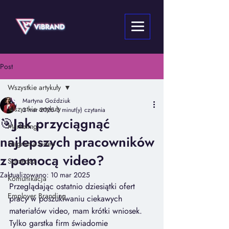
Post
Wszystkie artykuły
Martyna Goździuk
Wszystkie artykuły
2 mar 2025
3 minut(y) czytania
🎯Jak przyciągnąć
Marketing
najlepszych pracowników
Nagrania video
z pomocą video?
Sprzedaż
Zaktualizowano:
10 mar 2025
Komunikacja
Przeglądając ostatnio dziesiątki ofert 
Employer Branding
pracy w poszukiwaniu ciekawych 
materiałów video, mam krótki wniosek. 
Tylko garstka firm świadomie 