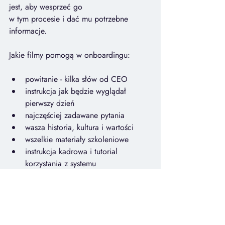
jest, aby wesprzeć go 
w tym procesie i dać mu potrzebne 
informacje.
Jakie filmy pomogą w onboardingu: 
powitanie - kilka słów od CEO
instrukcja jak będzie wyglądał 
pierwszy dzień
najczęściej zadawane pytania
wasza historia, kultura i wartości
wszelkie materiały szkoleniowe
instrukcja kadrowa i tutorial 
korzystania z systemu
Hubspot w pomysłowy sposób 
przedstawił swoją filozofię i kulturę, 
okraszając całość retro klimatem. Film 
ma 9 lat i nie stracił na aktualności.